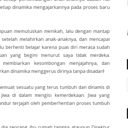
etiap dinamika mengajarkannya pada proses baru
empuan memutuskan menikah, lalu dengan mantap
k setelah melahirkan anak-anaknya, dan mencapai
alu berhenti belajar karena puas diri merasa sudah
uan yang begini menurut saya tidak merdeka.
an membiarkan kesombongan menjajahnya, dan
an dinamika menggerus dirinya tanpa disadari!
emuat sesuatu yang terus tumbuh dan dinamis di
iwa di dalam mengisi kemerdekaan. Jiwa yang
ndur terjajah oleh pemberhentian proses tumbuh
h dia seorang ibu rumah tangga ataupun Direktur