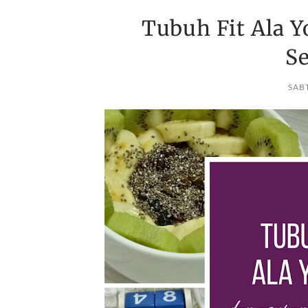
Tubuh Fit Ala Y
S
SABT