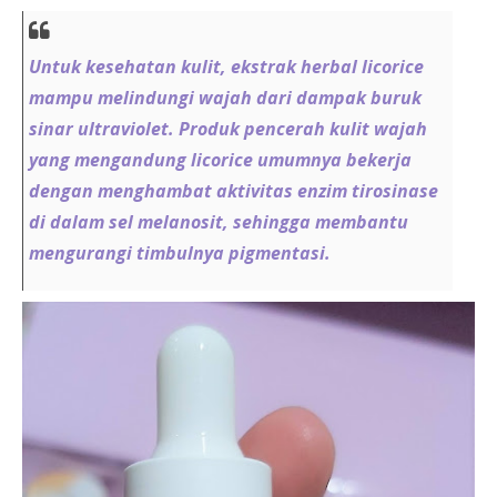
Untuk kesehatan kulit, ekstrak herbal licorice
mampu melindungi wajah dari dampak buruk
sinar ultraviolet. Produk pencerah kulit wajah
yang mengandung licorice umumnya bekerja
dengan menghambat aktivitas enzim tirosinase
di dalam sel melanosit, sehingga membantu
mengurangi timbulnya pigmentasi.