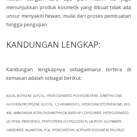
menunjukkan produk kosmetik yang dibuat tidak ada
unsur menyakiti hewan, mulai dari proses pembuatan
hingga pengujian.
KANDUNGAN LENGKAP:
Kandungan lengkapnya sebagaimana tertera di
kemasan adalah sebagai berikut:
AQUA, BUTYLENE GLYCOL, HYDROGENATED POLYISOBUTENE, DIMETHICONE,
GLYCERIN,PROPYLENE GLYCOL, 1,2-HEXANEDIOL, HYDROXYACETOPHENONE, PEG-
400, AMMONIUM ACRYLOYLDIMETHYLTAURATE/VP COPOLYMER, HYDROGENATED
LECITHIN, PANTHENOL, PHYTOSTERYL/OCTYLDODECYL LAUROYL GLUTAMATE,
CARBOMER, ALLANTOIN, PCA, HYDROXYETHYL ACRYLATE/SODIUM ACRYLOYLDI